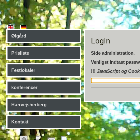
Ølgård
Login
Prisliste
Side administration.
Venligst indtast passw
Festlokaler
!!!
JavaScript og Cooki
konferencer
Hærvejsherberg
Kontakt